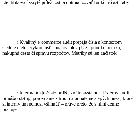
identifikovať skryté príležitosti a optimalizovať funkčné časti, aby
„Audit je len o číslach a metrikách.“
Realita
: Kvalitný e-commerce audit prepája čísla s kontextom –
sleduje nielen výkonnosť kanálov, ale aj UX, ponuku, maržu,
nákupnú cestu či správu rozpočtov. Metriky sú len začiatok.
„Interný tím si vie spraviť audit sám.“
Realita
: Interný tím je často príliš „vnútri systému“. Externý audit
prináša odstup, porovnanie s trhom a odhalenie slepých miest, ktoré
si interný tím nemusí všimnúť – práve preto, že s nimi denne
pracuje.
„Audit = zložité tabuľky, ktoré aj tak nikto nepoužije.“