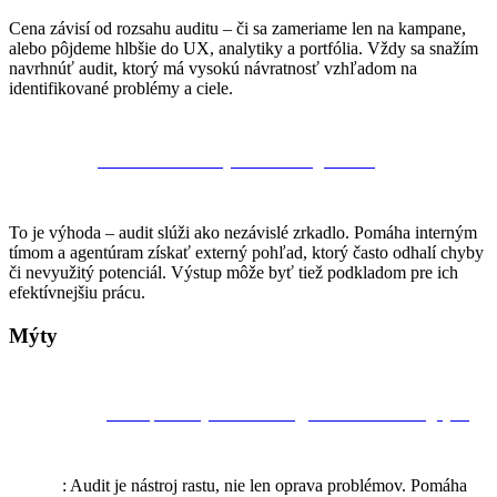
Cena závisí od rozsahu auditu – či sa zameriame len na kampane,
alebo pôjdeme hlbšie do UX, analytiky a portfólia. Vždy sa snažím
navrhnúť audit, ktorý má vysokú návratnosť vzhľadom na
identifikované problémy a ciele.
Čo ak mám vlastný tím alebo agentúru?
To je výhoda – audit slúži ako nezávislé zrkadlo. Pomáha interným
tímom a agentúram získať externý pohľad, ktorý často odhalí chyby
či nevyužitý potenciál. Výstup môže byť tiež podkladom pre ich
efektívnejšiu prácu.
Mýty
„Audit potrebujeme len vtedy, keď niečo nefunguje.“
Realita
: Audit je nástroj rastu, nie len oprava problémov. Pomáha