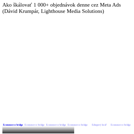
Ako škálovať 1 000+ objednávok denne cez Meta Ads
(Dávid Krumpár, Lighthouse Media Solutions)
Ecommerce bridge
Ecommerce bridge
Ecommerce bridge
Ecommerce bridge
Eshopový kráľ
Ecommerce bridge