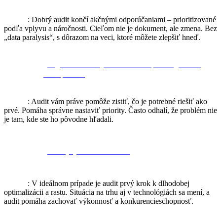
Realita
: Dobrý audit končí akčnými odporúčaniami – prioritizované
podľa vplyvu a náročnosti. Cieľom nie je dokument, ale zmena. Bez
„data paralysis“, s dôrazom na veci, ktoré môžete zlepšiť hneď.
„Najprv musíme vyriešiť web/kampane/logistiku –
audit počká.“
Realita
: Audit vám práve pomôže zistiť, čo je potrebné riešiť ako
prvé. Pomáha správne nastaviť priority. Často odhalí, že problém nie
je tam, kde ste ho pôvodne hľadali.
„Audit je jednorazová vec.“
Realita
: V ideálnom prípade je audit prvý krok k dlhodobej
optimalizácii a rastu. Situácia na trhu aj v technológiách sa mení, a
audit pomáha zachovať výkonnosť a konkurencieschopnosť.