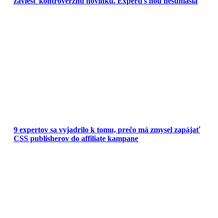
zaviesť kontroverznú novinku. Experti s ňou nesúhlasia
9 expertov sa vyjadrilo k tomu, prečo má zmysel zapájať
CSS publisherov do affiliate kampane