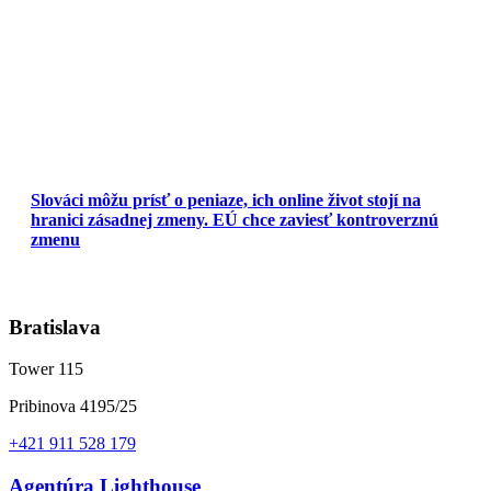
Slováci môžu prísť o peniaze, ich online život stojí na
hranici zásadnej zmeny. EÚ chce zaviesť kontroverznú
zmenu
Bratislava
Tower 115
Pribinova 4195/25
+421 911 528 179
Agentúra Lighthouse