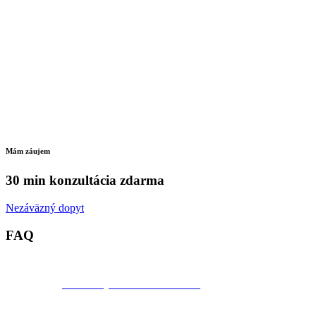
Mám záujem
30 min konzultácia zdarma
Nezáväzný dopyt
FAQ
Pre koho je táto služba určená?