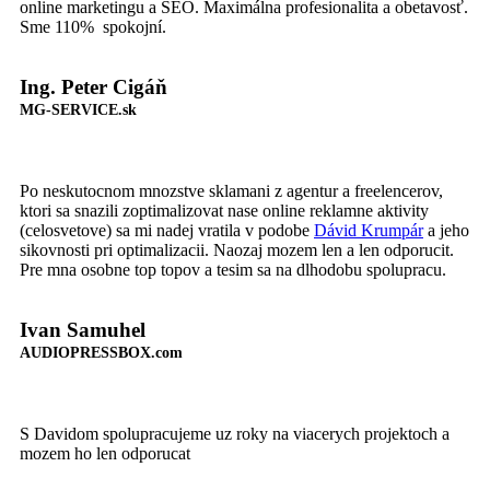
online marketingu a SEO. Maximálna profesionalita a obetavosť.
Sme 110%
spokojní.
Ing. Peter Cigáň
MG-SERVICE.sk
Po neskutocnom mnozstve sklamani z agentur a freelencerov,
ktori sa snazili zoptimalizovat nase online reklamne aktivity
(celosvetove) sa mi nadej vratila v podobe
Dávid Krumpár
a jeho
sikovnosti pri optimalizacii. Naozaj mozem len a len odporucit.
Pre mna osobne top topov a tesim sa na dlhodobu spolupracu.
Ivan Samuhel
AUDIOPRESSBOX.com
S Davidom spolupracujeme uz roky na viacerych projektoch a
mozem ho len odporucat