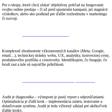
Pre e-shopy, ktoré chcú získať objektívny pohľad na fungovanie
svojho online predaja – či už pred spustením kampaní, pri stagnácii
výsledkov, alebo ako podklad pre ďalšie rozhodnutia v marketingu
či rozvoji.
Čo e-commerce audit zahŕňa?
Komplexné zhodnotenie výkonnostných kanálov (Meta, Google,
email…), technickej stránky webu, UX, analytiky, konverznej cesty,
produktového portfólia a cenotvorby. Identifikujem, čo funguje, čo
brzdí rast a kde sú najväčšie príležitosti.
V čom sa to líši od e-commerce optimalizácie?
Audit je diagnostika – výstupom je jasný report s odporúčaniami.
Optimalizácia je ďalší krok – implementácia zmien, testovanie a
dolaďovanie systému. Audit je teda výborný základ pre akékoľvek
ďalšie kroky.