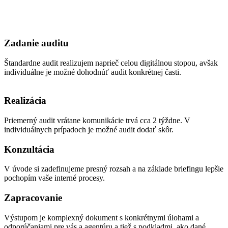
Zadanie auditu
Štandardne audit realizujem naprieč celou digitálnou stopou, avšak
individuálne je možné dohodnúť audit konkrétnej časti.
Realizácia
Priemerný audit vrátane komunikácie trvá cca 2 týždne. V
individuálnych prípadoch je možné audit dodať skôr.
Konzultácia
V úvode si zadefinujeme presný rozsah a na základe briefingu lepšie
pochopím vaše interné procesy.
Zapracovanie
Výstupom je komplexný dokument s konkrétnymi úlohami a
odporúčaniami pre vás a agentúru a tiež s podkladmi, ako dané