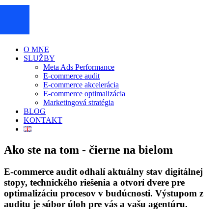
O MNE
SLUŽBY
Meta Ads Performance
E-commerce audit
E-commerce akcelerácia
E-commerce optimalizácia
Marketingová stratégia
Súhlasím so
spracovaním osobných údajov
BLOG
KONTAKT
Ako ste na tom - čierne na bielom
E-commerce audit odhalí aktuálny stav digitálnej
stopy, technického riešenia a otvorí dvere pre
optimalizáciu procesov v budúcnosti. Výstupom z
auditu je súbor úloh pre vás a vašu agentúru.