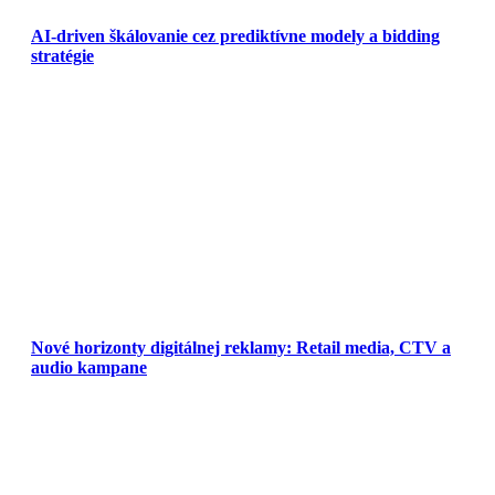
AI-driven škálovanie cez prediktívne modely a bidding
stratégie
Nové horizonty digitálnej reklamy: Retail media, CTV a
audio kampane