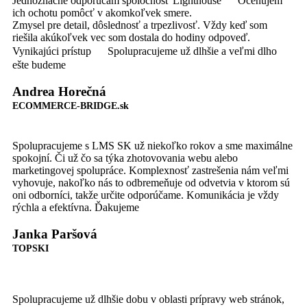
Jednoznačne odporúčam spoločnosť Lighthouse
Oceňujem
ich ochotu pomôcť v akomkoľvek smere.
Zmysel pre detail, dôslednosť a trpezlivosť. Vždy keď som
riešila akúkoľvek vec som dostala do hodiny odpoveď.
Vynikajúci prístup
Spolupracujeme už dlhšie a veľmi dlho
ešte budeme
Andrea Horečná
ECOMMERCE-BRIDGE.sk
Spolupracujeme s LMS SK už niekoľko rokov a sme maximálne
spokojní. Či už čo sa týka zhotovovania webu alebo
marketingovej spolupráce. Komplexnosť zastrešenia nám veľmi
vyhovuje, nakoľko nás to odbremeňuje od odvetvia v ktorom sú
oni odborníci, takže určite odporúčame. Komunikácia je vždy
rýchla a efektívna. Ďakujeme
Janka Paršová
TOPSKI
Spolupracujeme už dlhšie dobu v oblasti prípravy web stránok,