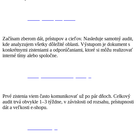
Ako vyzerá spolupráca?
Začínam zberom dát, prístupov a cieľov. Nasleduje samotný audit,
kde analyzujem všetky dôležité oblasti. Výstupom je dokument s
konkrétnymi zisteniami a odporúčaniami, ktoré si môžu realizovať
interné tímy alebo spoločne.
Ako rýchlo dostanem výsledky?
Prvé zistenia viem často komunikovať už po pár dňoch. Celkový
audit trvá obvykle 1–3 týždne, v závislosti od rozsahu, prístupnosti
dát a veľkosti e-shopu.
Koľko to stojí?